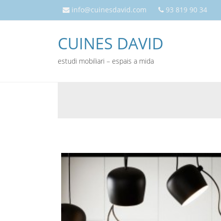
info@cuinesdavid.com
93 819 90 34
CUINES DAVID
estudi mobiliari – espais a mida