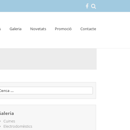
s
Galeria
Novetats
Promoció
Contacte
erca:
Galeria
Cuines
Electrodomèstics