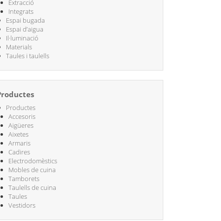
Extracció
Integrats
Espai bugada
Espai d’aigua
Il·luminació
Materials
Taules i taulells
Productes
Productes
Accesoris
Aigüeres
Aixetes
Armaris
Cadires
Electrodomèstics
Mobles de cuina
Tamborets
Taulells de cuina
Taules
Vestidors