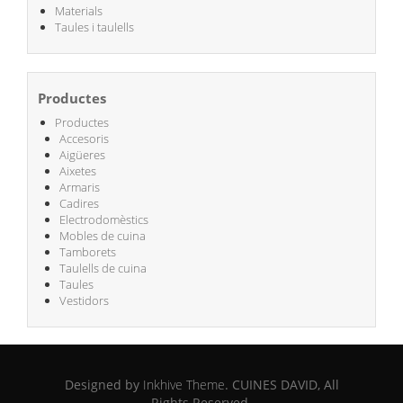
Materials
Taules i taulells
Productes
Productes
Accesoris
Aigüeres
Aixetes
Armaris
Cadires
Electrodomèstics
Mobles de cuina
Tamborets
Taulells de cuina
Taules
Vestidors
Designed by
Inkhive Theme
.
CUINES DAVID, All
Rights Reserved.