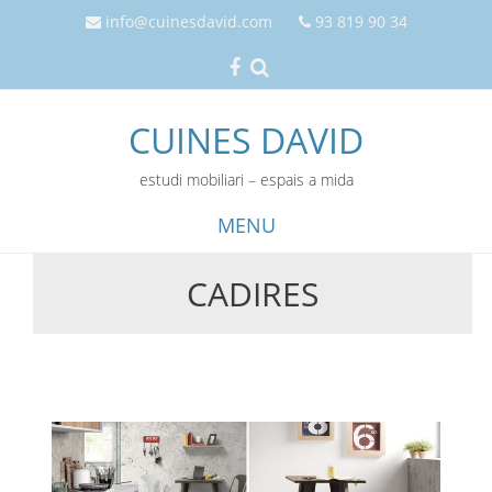
info@cuinesdavid.com
93 819 90 34
CUINES DAVID
estudi mobiliari – espais a mida
MENU
CADIRES
Skip
to
content