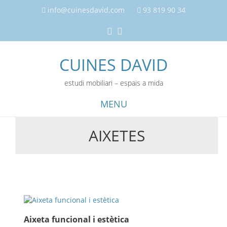
info@cuinesdavid.com
93 819 90 34
CUINES DAVID
estudi mobiliari – espais a mida
MENU
AIXETES
Skip
to
content
Aixeta funcional i estètica