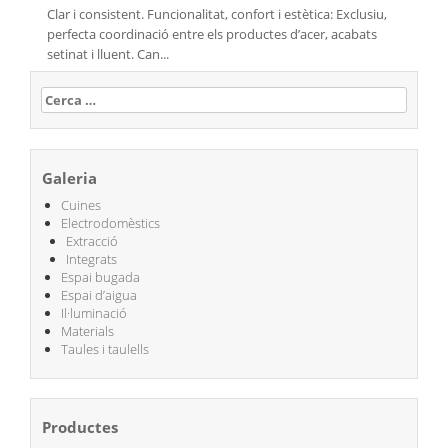
Clar i consistent. Funcionalitat, confort i estètica: Exclusiu,
perfecta coordinació entre els productes d’acer, acabats
setinat i lluent. Can...
Cerca:
Galeria
Cuines
Electrodomèstics
Extracció
Integrats
Espai bugada
Espai d’aigua
Il·luminació
Materials
Taules i taulells
Productes