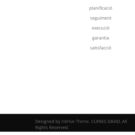
planificació
seguiment
execució
garantia
satisfacció
Designed by
Inkhive Theme
.
CUINES DAVID, All
Rights Reserved.