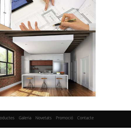
roductes
Galeria
Novetats
Promoció
Contacte