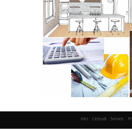
Inici
L’estudi
Serveis
P