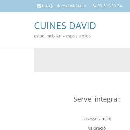
info@cuinesdavid.com
93 819 90 34
CUINES DAVID
estudi mobiliari – espais a mida
Servei integral:
assessorament
valoració