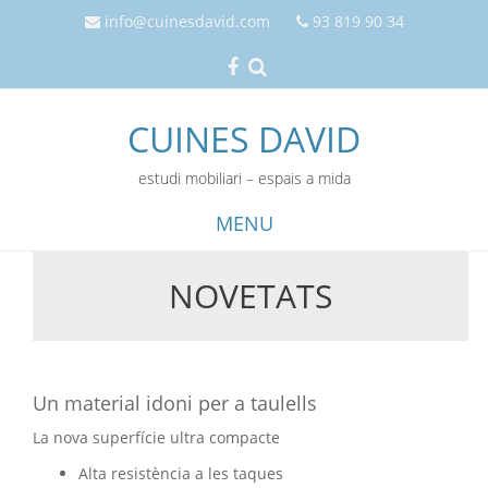
info@cuinesdavid.com
93 819 90 34
CUINES DAVID
estudi mobiliari – espais a mida
MENU
NOVETATS
Skip
to
content
Un material idoni per a taulells
La nova superfície ultra compacte
Alta resistència a les taques