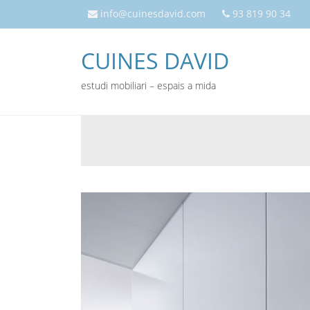
info@cuinesdavid.com
93 819 90 34
CUINES DAVID
estudi mobiliari – espais a mida