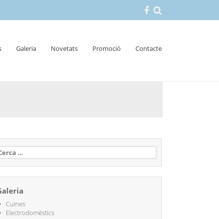
s
Galeria
Novetats
Promoció
Contacte
erca:
Galeria
Cuines
Electrodomèstics