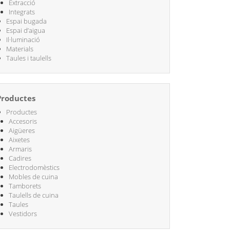
Extracció
Integrats
Espai bugada
Espai d’aigua
Il·luminació
Materials
Taules i taulells
Productes
Productes
Accesoris
Aigüeres
Aixetes
Armaris
Cadires
Electrodomèstics
Mobles de cuina
Tamborets
Taulells de cuina
Taules
Vestidors